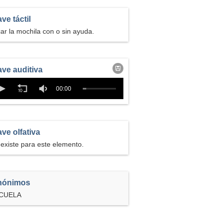
ve táctil
ar la mochila con o sin ayuda.
Descargar
ave auditiva
clave
auditiva
iateca EducaMadrid
ave olfativa
existe para este elemento.
nónimos
CUELA