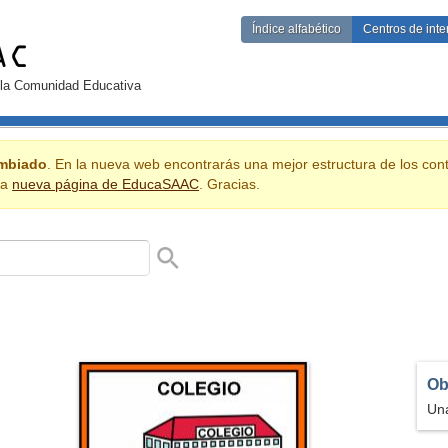
Índice alfabético
Centros de inte
 la Comunidad Educativa
mbiado
. En la nueva web encontrarás una mejor estructura de los cont
la
nueva página de EducaSAAC
. Gracias.
da la Comunidad Educativa: alumnado, profesionales, familias...
Pictograma (color)
Ob
Una