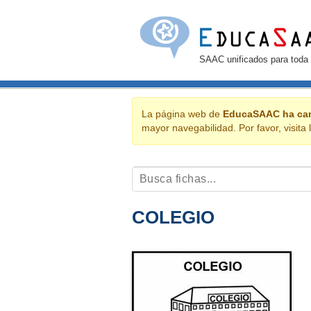
EducaSAAC
Saltar al contenido
SAAC unificados
para toda
La página web de
EducaSAAC ha ca
mayor navegabilidad. Por favor, visita 
Palabra o letra:
COLEGIO
Educa
SAAC
Un proyecto que unifica los
SAAC
para to
Pictograma (blanco y negro)
Encuentra
fichas
o
listas de fichas
.