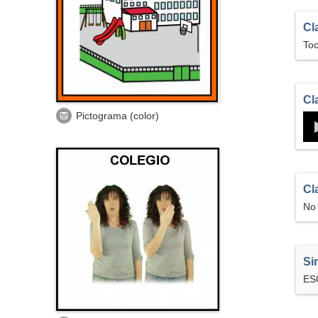
o)
Cla
Toc
Cl
Aprende a usar
EducaSAAC
Descargar
Pictograma (color)
Pictograma
(color)
Med
Signo
Cl
No 
Si
ES
Información sobre el Proyecto
 de actualización constante.