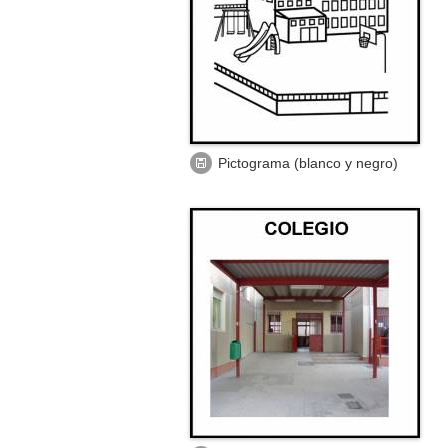
Cada ficha puede contener:
Pictograma (color y blanco y negr
Foto
Signo (y su vídeo)
Objeto real (descripción)
Clave táctil (descripción)
Clave auditiva
Clave olfativa (descripción)
Descargar
Pictograma (blanco y negro)
Pictograma
(blanco y
negro)
Foto
EducaSAAC
es una herramienta activa y