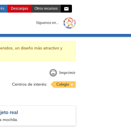
rés
Descargas
Otros
recursos
Contacto
Síguenos en
...
enidos, un diseño más atractivo y
Imprimir
Centros de interés:
Colegio
jeto real
 mochila.